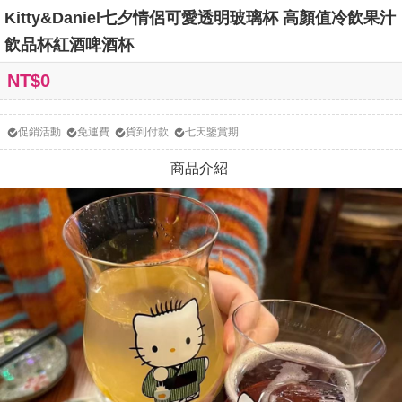
Kitty&Daniel七夕情侶可愛透明玻璃杯 高顏值冷飲果汁
飲品杯紅酒啤酒杯
NT$0
促銷活動
免運費
貨到付款
七天鑒賞期
商品介紹