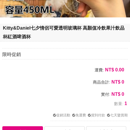
Kitty&Daniel七夕情侶可愛透明玻璃杯 高顏值冷飲果汁飲品
杯紅酒啤酒杯
限時促銷
NT$
0.00
運費:
NT$
0
商品合計:
NT$
0
實付:
1
數量:
促銷活動
免運費
貨到付款
七天鑒賞期